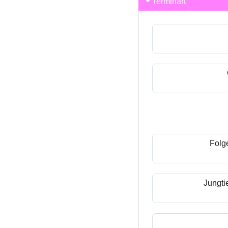
Terminart
Folg
Jungti