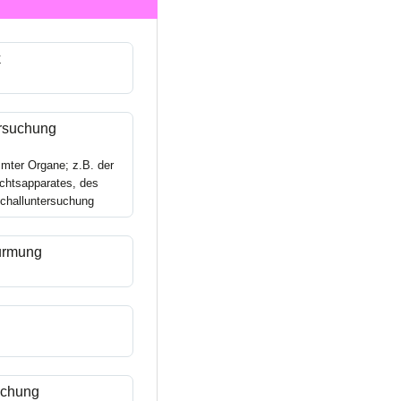
k
rsuchung
mter Organe; z.B. der
chtsapparates, des
challuntersuchung
urmung
uchung