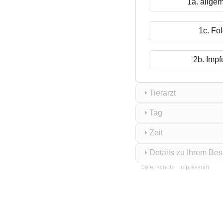
1a. allge
1c. Fo
2b. Imp
Tierarzt
Tag
Zeit
Details zu Ihrem Be
Datenschutz
Impressum