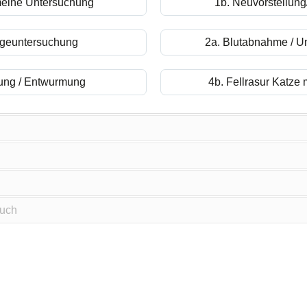
meine Untersuchung
1b. Neuvorstellun
lgeuntersuchung
2a. Blutabnahme / U
fung / Entwurmung
4b. Fellrasur Katze 
such