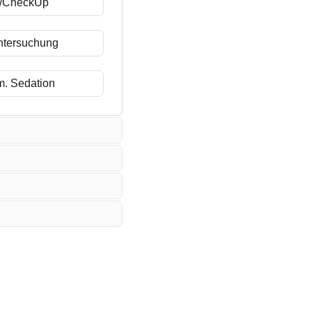
g/CheckUp
ntersuchung
m. Sedation